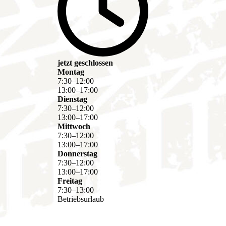
jetzt geschlossen
Montag
7
:
30
–
12
:
00
13
:
00
–
17
:
00
Dienstag
7
:
30
–
12
:
00
13
:
00
–
17
:
00
Mittwoch
7
:
30
–
12
:
00
13
:
00
–
17
:
00
Donnerstag
7
:
30
–
12
:
00
13
:
00
–
17
:
00
Freitag
7
:
30
–
13
:
00
Betriebsurlaub